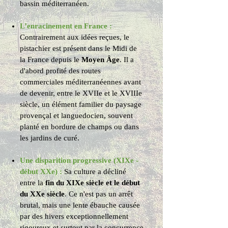
bassin méditerranéen.
L’enracinement en France :
Contrairement aux idées reçues, le
pistachier est présent dans le Midi de
la France depuis le
Moyen Âge
. Il a
d'abord profité des routes
commerciales méditerranéennes avant
de devenir, entre le XVIIe et le XVIIIe
siècle, un élément familier du paysage
provençal et languedocien, souvent
planté en bordure de champs ou dans
les jardins de curé.
Une disparition progressive (XIXe -
début XXe) :
Sa culture a décliné
entre la
fin du XIXe siècle et le début
du XXe siècle
. Ce n'est pas un arrêt
brutal, mais une lente ébauche causée
par des hivers exceptionnellement
rigoureux et surtout par la concurrence