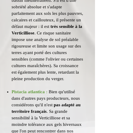
bassin méditerranéen. S'il est d'une
sobriété absolue et s'adapte
parfaitement aux sols les plus pauvres,
calcaires et caillouteux, il présente un
défaut majeur : il est
très sensible à la
Verticilliose
. Ce risque sanitaire
impose une analyse de sol préalable
rigoureuse et limite son usage sur des
terres ayant porté des cultures
sensibles (comme l'olivier ou certaines
cultures maraîchères). Sa croissance
est également plus lente, retardant la
pleine production du verger.
Pistacia atlantica :
Bien qu'utilisé
dans d'autres pays producteurs, nous
considérons qu'il n'est
pas adapté au
territoire français
. Sa grande
sensibilité à la Verticilliose et sa
moindre tolérance aux gels hivernaux
que l'on peut rencontrer dans nos